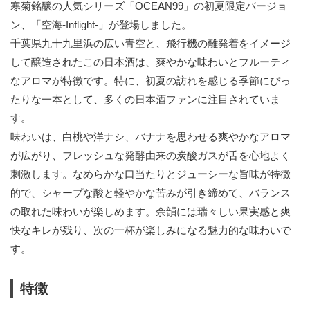
寒菊銘醸の人気シリーズ「OCEAN99」の初夏限定バージョ
ン、「空海-Inflight-」が登場しました。
千葉県九十九里浜の広い青空と、飛行機の離発着をイメージ
して醸造されたこの日本酒は、爽やかな味わいとフルーティ
なアロマが特徴です。特に、初夏の訪れを感じる季節にぴっ
たりな一本として、多くの日本酒ファンに注目されていま
す。
味わいは、白桃や洋ナシ、バナナを思わせる爽やかなアロマ
が広がり、フレッシュな発酵由来の炭酸ガスが舌を心地よく
刺激します。なめらかな口当たりとジューシーな旨味が特徴
的で、シャープな酸と軽やかな苦みが引き締めて、バランス
の取れた味わいが楽しめます。余韻には瑞々しい果実感と爽
快なキレが残り、次の一杯が楽しみになる魅力的な味わいで
す。
特徴